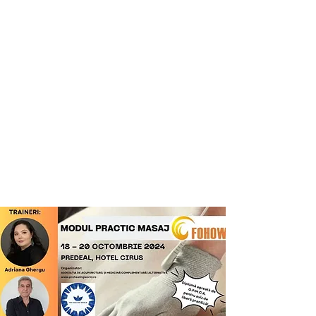
ASOCIAȚIA DE
ACUPUNCTURĂ ȘI
MEDICINĂ
COMPLEMENTARĂ/
ALTERNATIVĂ
”PRO HEALING
WORLD”