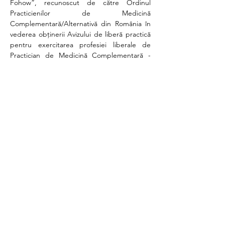
Fohow”, recunoscut de către Ordinul 
Practicienilor de Medicină 
Complementară/Alternativă din România în 
vederea obținerii Avizului de liberă practică 
pentru exercitarea profesiei liberale de 
Practician de Medicină Complementară - 
specializarea Masaj Terapeutic Fohow.
Condiții de înscriere și participare:
- să fii partener al Fohow România și să deții 
un aparat de masaj Fohow; participantii vor 
aduce aparatul propriu de masaj Fohow 
pentru sesiunile practice.
- să ai absolvite cursurile online de inițiere în 
Masajul Fohow - Modulele 1 și 2 de masaj 
furnizate și certificate de către trainerul 
companiei Fohow pentru România- Danni 
Cholokava;
Show More