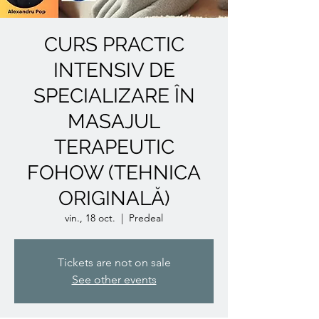
CURS PRACTIC
INTENSIV DE
SPECIALIZARE ÎN
MASAJUL
TERAPEUTIC
FOHOW (TEHNICA
ORIGINALĂ)
vin., 18 oct.
  |  
Predeal
Tickets are not on sale
See other events