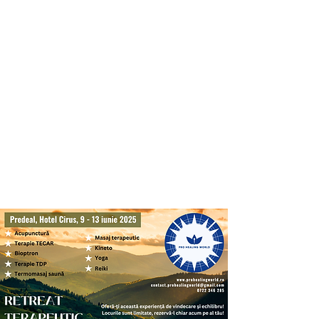
ASOCIAȚIA DE
ACUPUNCTURĂ ȘI
MEDICINĂ
COMPLEMENTARĂ/
ALTERNATIVĂ
”PRO HEALING
WORLD”