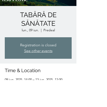
TABĂRĂ DE
SĂNĂTATE
lun., 09 iun.
  |  
Predeal
Registration is closed
See other events
Time & Location
09 iun. 2025, 14:00 – 13 iun. 2025, 12:00
Predeal, 505300 Predeal, Romania