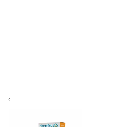
ASOCIAȚIA DE
ACUPUNCTURĂ ȘI
MEDICINĂ
COMPLEMENTARĂ/
ALTERNATIVĂ
”PRO HEALING
WORLD”