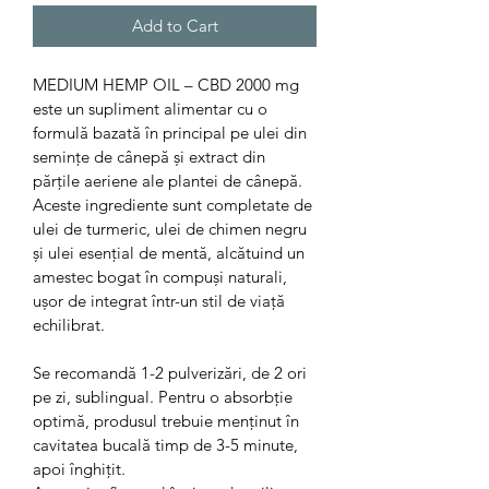
Add to Cart
MEDIUM HEMP OIL – CBD 2000 mg 
este un supliment alimentar cu o 
formulă bazată în principal pe ulei din 
semințe de cânepă și extract din 
părțile aeriene ale plantei de cânepă. 
Aceste ingrediente sunt completate de 
ulei de turmeric, ulei de chimen negru 
și ulei esențial de mentă, alcătuind un 
amestec bogat în compuși naturali, 
ușor de integrat într-un stil de viață 
echilibrat.
Se recomandă 1-2 pulverizări, de 2 ori 
pe zi, sublingual. Pentru o absorbție 
optimă, produsul trebuie menținut în 
cavitatea bucală timp de 3-5 minute, 
apoi înghițit.