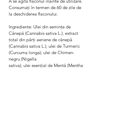
A se agita flaconul înainte de utilizare.
Consumați în termen de 60 de zile de 
la deschiderea flaconului.
Ingrediente: Ulei din semințe de 
Cânepă (Cannabis sativa L.); extract 
total din părți aeriene de cânepă 
(Cannabis sativa L.); ulei de Turmeric 
(Curcuma longa); ulei de Chimen-
negru (Nigella
sativa); ulei esențial de Mentă (Mentha 
x piperita L.).
Produsul nu conține alcool.
▪ A nu se consuma de către copii, 
femeile însărcinate sau care alăptează;
▪ A nu se consuma de către persoanele 
cu alergie la oricare dintre ingrediente.
▪ Acest produs este un supliment 
alimentar și nu înlocuiește o 
alimentație variată și echilibrată sau 